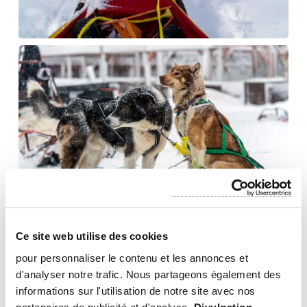
Ce site web utilise des cookies
Pourquoi faire une excursion en traîneau à
pour personnaliser le contenu et les annonces et
chiens à Tromsø ?
d'analyser notre trafic. Nous partageons également des
informations sur l'utilisation de notre site avec nos
Tromsø, en Norvège, offre un cadre spectaculaire pour les