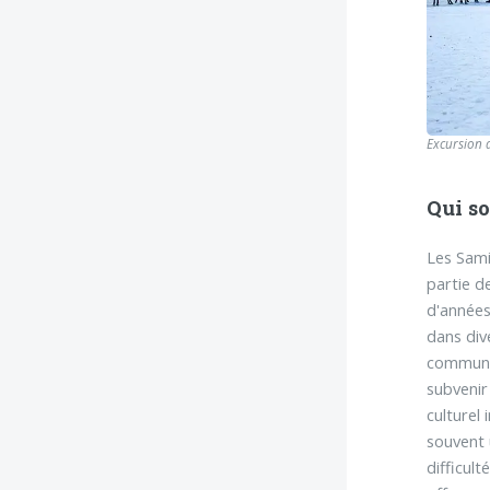
Excursion 
Qui so
Les Sami
partie de
d'années
dans dive
communau
subvenir
culturel
souvent 
difficul