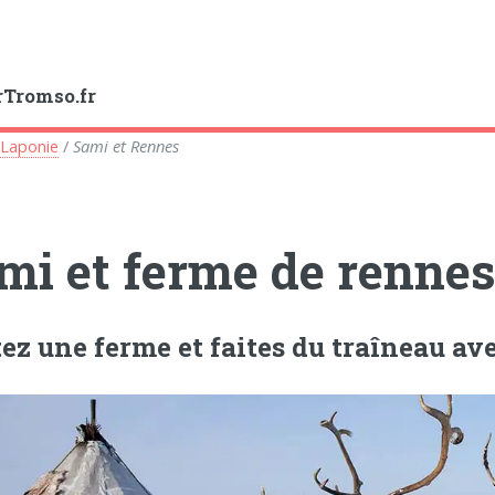
rTromso.fr
Laponie
/
Sami et Rennes
mi et ferme de renne
tez une ferme et faites du traîneau av