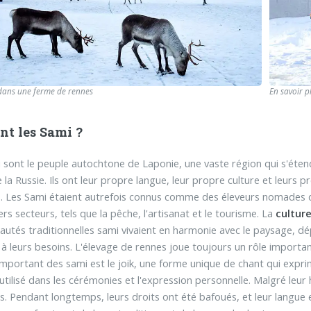
dans une ferme de rennes
En savoir p
nt les Sami ?
 sont le peuple autochtone de Laponie, une vaste région qui s'étend
 la Russie. Ils ont leur propre langue, leur propre culture et leurs p
. Les Sami étaient autrefois connus comme des éleveurs nomades de
rs secteurs, tels que la pêche, l'artisanat et le tourisme. La
cultur
tés traditionnelles sami vivaient en harmonie avec le paysage, dé
 à leurs besoins. L'élevage de rennes joue toujours un rôle importan
 important des sami est le joik, une forme unique de chant qui expri
utilisé dans les cérémonies et l'expression personnelle. Malgré leur
tés. Pendant longtemps, leurs droits ont été bafoués, et leur langue