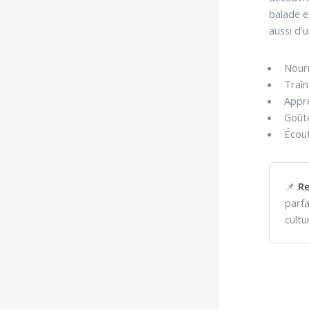
balade 
aussi d'
Nourr
Traîn
Appre
Goût
Écout
📌
R
parfa
cultu