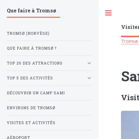
Que faire à Tromsø
Toggle
Visite
TROMSØ (NORVÈGE)
Tromsø 
QUE FAIRE À TROMSØ ?
TOP 20 DES ATTRACTIONS
Sa
TOP 5 DES ACTIVITÉS
DÉCOUVRIR UN CAMP SAMI
Visi
ENVIRONS DE TROMSØ
VISITES ET ACTIVITÉS
AÉROPORT