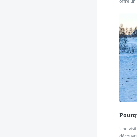
offre un
Pourqu
Une visi
découvri